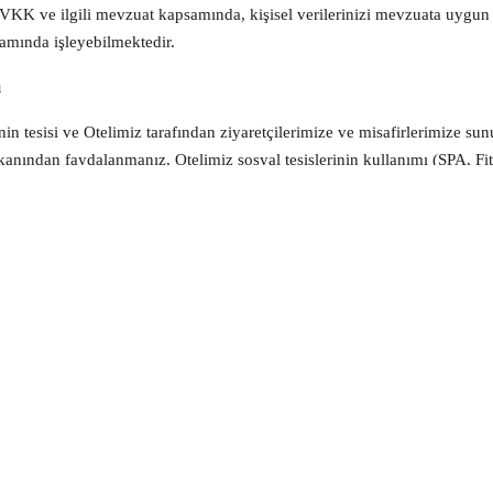
KVKK ve ilgili mevzuat kapsamında, kişisel verilerinizi mevzuata uygun
amında işleyebilmektedir.
ı
inin tesisi ve Otelimiz tarafından ziyaretçilerimize ve misafirlerimize su
kanından faydalanmanız, Otelimiz sosyal tesislerinin kullanımı (SPA, Fi
nın yönetimi, kanun ve mevzuattan kaynaklı yükümlülüklerimizin yerine ge
maddelerinde belirtilen kişisel veri işleme şartları ve 1774 sayılı kimlik 
 sınırlı olarak da aktarılabilecektir.
 ve Hangi Amaçla Aktarılabileceği
lirtilen amaçların gerçekleştirilmesi ile sınırlı olmak üzere iş ortaklarım
nen yetkili kamu kurumları ve özel hukuk kişilerine, 6698 sayılı Kanun’
leme şartları ve amaçları çerçevesinde kanuna uygun şekilde aktarılabilece
ve Hukuki Sebebi
 yukarıda (b) ve (c) maddelerinde belirtilen hukuki sebebe dayanarak top