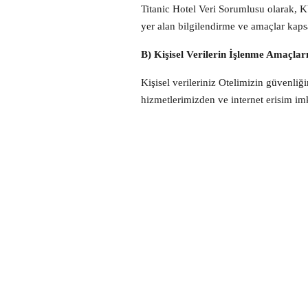
Titanic Hotel Veri Sorumlusu olarak, 
yer alan bilgilendirme ve amaçlar kaps
B) Kişisel Verilerin İşlenme Amaçlar
Kişisel verileriniz Otelimizin güvenliğ
hizmetlerimizden ve internet erişim im
spor ve aktiviteler), erişim kayıtları
amacı ile 6698 sayılı Kanun’un 5. ve 6. 
resmi makamlara bildirilmesi amaçları ile
C) İşlenen Kişisel Verilerin Kimlere
Toplanan kişisel verileriniz; yukarıda be
hissedarlarımıza, iştiraklerimize, kanu
maddelerinde belirtilen kişisel veri iş
D) Kişisel Veri Toplamanın Yöntemi 
Kişisel verileriniz otelimiz tarafından