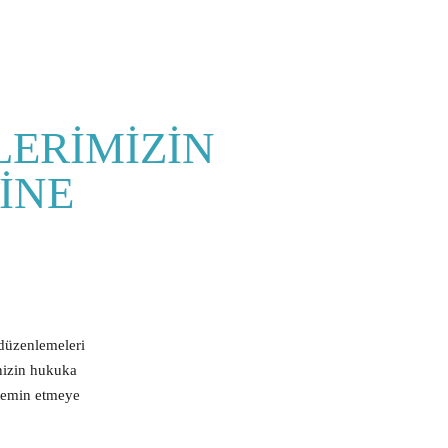
LERİMİZİN
İNE
 düzenlemeleri
inizin hukuka
 temin etmeye