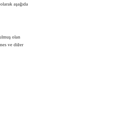
 olarak aşağıda
nulmuş olan
tnes ve diğer
tirilmesi
bilgilerinizin
ıza,
un 8. ve 9.
ktir.
lanmaktadır.