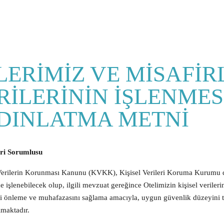
LERİMİZ VE MİSAFİR
ERİLERİNİN İŞLENMES
YDINLATMA METNİ
eri Sorumlusu
sel Verilerin Korunması Kanunu (KVKK), Kişisel Verileri Koruma Kurumu
 işlenebilecek olup, ilgili mevzuat gereğince Otelimizin kişisel veriler
sini önleme ve muhafazasını sağlama amacıyla, uygun güvenlik düzeyini
lmaktadır.